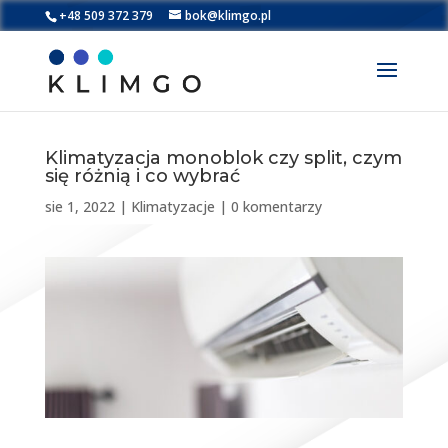
+48 509 372 379
bok@klimgo.pl
Klimatyzacja monoblok czy split, czym
się różnią i co wybrać
sie 1, 2022
|
Klimatyzacje
|
0 komentarzy